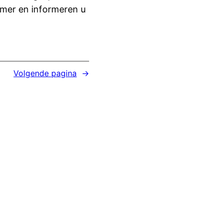
nemer en informeren u
Volgende pagina
→