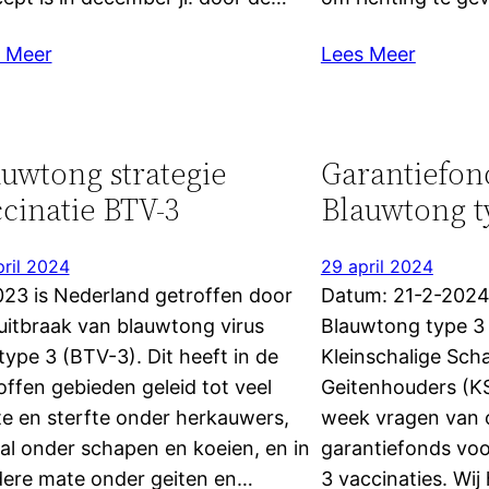
 Meer
Lees Meer
uwtong strategie
Garantiefon
cinatie BTV-3
Blauwtong t
pril 2024
29 april 2024
023 is Nederland getroffen door
Datum: 21-2-2024
uitbraak van blauwtong virus
Blauwtong type 3
type 3 (BTV-3). Dit heeft in de
Kleinschalige Sch
offen gebieden geleid tot veel
Geitenhouders (KSG
te en sterfte onder herkauwers,
week vragen van 
al onder schapen en koeien, en in
garantiefonds vo
ere mate onder geiten en…
3 vaccinaties. Wi