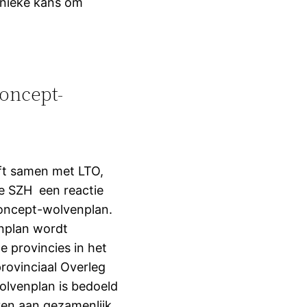
 unieke kans om
concept-
ft samen met LTO,
 SZH een reactie
oncept-wolvenplan.
nplan wordt
e provincies in het
ovinciaal Overleg
olvenplan is bedoeld
ven aan gezamenlijk…