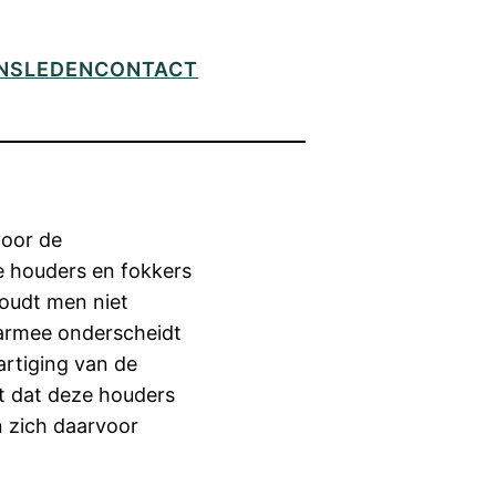
NS
LEDEN
CONTACT
voor de
e houders en fokkers
houdt men niet
armee onderscheidt
artiging van de
et dat deze houders
n zich daarvoor