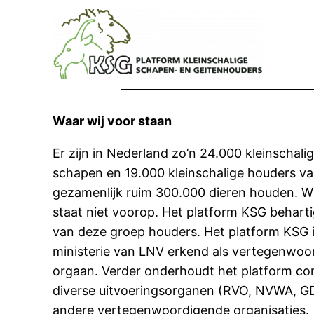
Ga
naar
de
inhoud
Waar wij voor staan
Er zijn in Nederland zo’n 24.000 kleinschal
schapen en 19.000 kleinschalige houders van
gezamenlijk ruim 300.000 dieren houden. 
staat niet voorop. Het platform KSG behart
van deze groep houders. Het platform KSG i
ministerie van LNV erkend als vertegenwoo
orgaan. Verder onderhoudt het platform co
diverse uitvoeringsorganen (RVO, NVWA, GD
andere vertegenwoordigende organisaties.