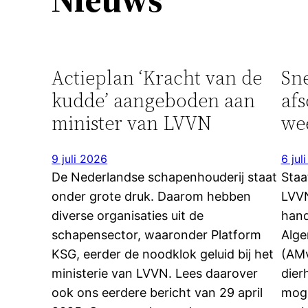
Actieplan ‘Kracht van de
Sne
kudde’ aangeboden aan
afs
minister van LVVN
wee
9 juli 2026
6 jul
De Nederlandse schapenhouderij staat
Staa
onder grote druk. Daarom hebben
LVVN
diverse organisaties uit de
hand
schapensector, waaronder Platform
Alge
KSG, eerder de noodklok geluid bij het
(AMv
ministerie van LVVN. Lees daarover
dier
ook ons eerdere bericht van 29 april
moge