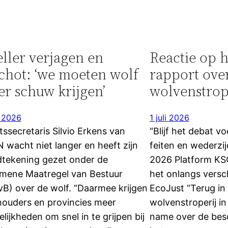
ller verjagen en
Reactie op h
chot: ‘we moeten wolf
rapport ove
r schuw krijgen’
wolvenstrop
i 2026
1 juli 2026
tssecretaris Silvio Erkens van
“Blijf het debat v
 wacht niet langer en heeft zijn
feiten en wederzij
tekening gezet onder de
2026 Platform KSG
mene Maatregel van Bestuur
het onlangs vers
B) over de wolf. “Daarmee krijgen
EcoJust “Terug in 
houders en provincies meer
wolvenstroperij i
lijkheden om snel in te grijpen bij
name over de bes