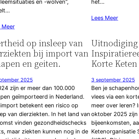
leemsituaties en -wolven”,
het…
elt…
Lees Meer
 Meer
rtheid op insleep van
Uitnodiging
rziekten bij import van
Inspiratiere
hapen en geiten.
Korte Keten
eptember 2025
3 september 2025
024 zijn er meer dan 100.000
Ben je schapenho
pen geïmporteerd in Nederland.
vlees via een korte
 import betekent een risico op
meer over leren? 
eep van dierziekten. In het land van
oktober 2025 zijn 
omst vinden gezondheidschecks
bijeenkomsten, a
ts, maar ziekten kunnen nog in de
Ketenorganisatie 