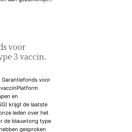
ds voor
ype 3 vaccin.
 Garantiefonds voor
 vaccinPlatform
apen en
) krijgt de laatste
onze leden over het
or de blauwtong type
j hebben gesproken