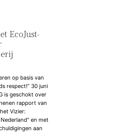
et EcoJust-
r
erij
oeren op basis van
ds respect!” 30 juni
 is geschokt over
chenen rapport van
het Vizier:
n Nederland” en met
chuldigingen aan