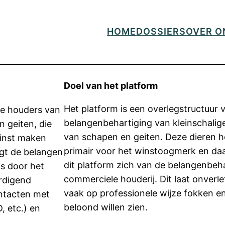
HOME
DOSSIERS
OVER O
Doel van het platform
Het platform is een overlegstructuur 
ige houders van
belangenbehartiging van kleinschalig
 geiten, die
van schapen en geiten. Deze dieren 
Winst maken
primair voor het winstoogmerk en da
igt de belangen
dit platform zich van de belangenbeh
s door het
commerciele houderij. Dit laat onverl
rdigend
vaak op professionele wijze fokken e
ntacten met
beloond willen zien.
, etc.) en