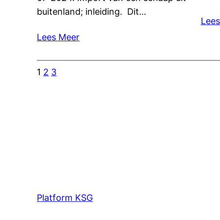
buitenland; inleiding. Dit…
Lees
Lees Meer
1
2
3
Platform KSG