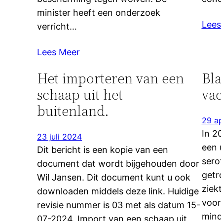
minister heeft een onderzoek
Lees
verricht…
Lees Meer
Het importeren van een
Bla
schaap uit het
vac
buitenland.
29 a
In 2
23 juli 2024
een 
Dit bericht is een kopie van een
sero
document dat wordt bijgehouden door
getr
Wil Jansen. Dit document kunt u ook
ziek
downloaden middels deze link. Huidige
voor
revisie nummer is 03 met als datum 15-
mind
07-2024. Import van een schaap uit