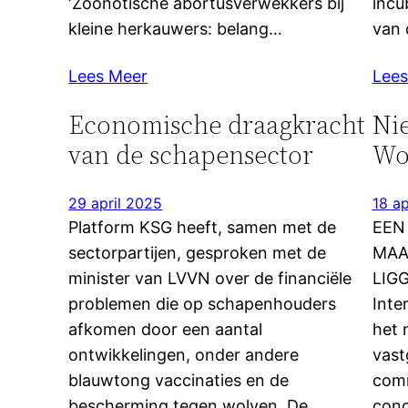
‘Zoönotische abortusverwekkers bij
incu
kleine herkauwers: belang…
van 
Lees Meer
Lees
Economische draagkracht
Ni
van de schapensector
Wo
29 april 2025
18 ap
Platform KSG heeft, samen met de
EEN
sectorpartijen, gesproken met de
MAA
minister van LVVN over de financiële
LIGG
problemen die op schapenhouders
Inte
afkomen door een aantal
het 
ontwikkelingen, onder andere
vast
blauwtong vaccinaties en de
comm
bescherming tegen wolven. De
conc