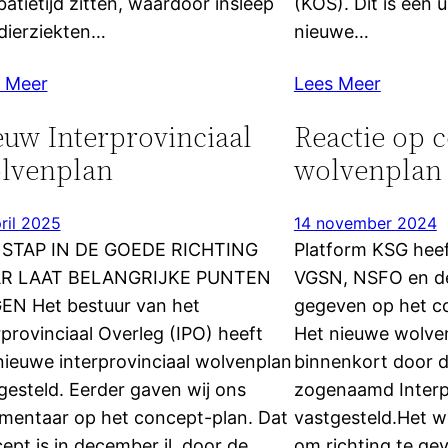
batietijd zitten, waardoor insleep
(KOS). Dit is een
dierziekten…
nieuwe…
 Meer
Lees Meer
euw Interprovinciaal
Reactie op 
lvenplan
wolvenplan
ril 2025
14 november 2024
 STAP IN DE GOEDE RICHTING
Platform KSG hee
R LAAT BELANGRIJKE PUNTEN
VGSN, NSFO en de
EN Het bestuur van het
gegeven op het c
rprovinciaal Overleg (IPO) heeft
Het nieuwe wolve
nieuwe interprovinciaal wolvenplan
binnenkort door d
gesteld. Eerder gaven wij ons
zogenaamd Interpr
entaar op het concept-plan. Dat
vastgesteld.Het w
ept is in december jl. door de…
om richting te ge