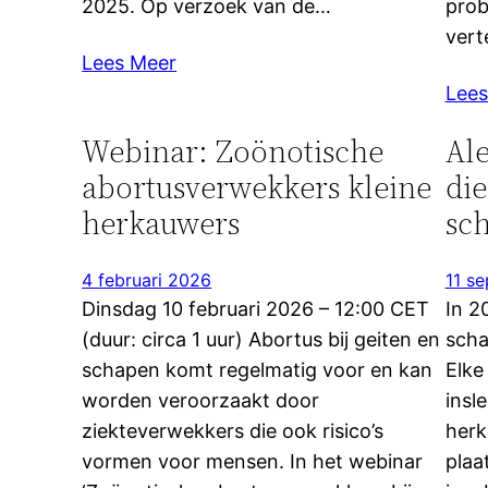
2025. Op verzoek van de…
prob
vert
Lees Meer
Lees
Webinar: Zoönotische
Ale
abortusverwekkers kleine
die
herkauwers
sc
4 februari 2026
11 s
Dinsdag 10 februari 2026 – 12:00 CET
In 2
(duur: circa 1 uur) Abortus bij geiten en
scha
schapen komt regelmatig voor en kan
Elke
worden veroorzaakt door
insl
ziekteverwekkers die ook risico’s
herk
vormen voor mensen. In het webinar
plaa